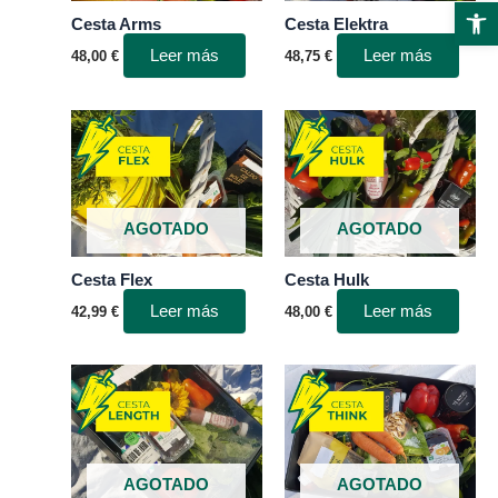
Abr
Cesta Arms
Cesta Elektra
Leer más
Leer más
48,00
€
48,75
€
AGOTADO
AGOTADO
Cesta Flex
Cesta Hulk
Leer más
Leer más
42,99
€
48,00
€
AGOTADO
AGOTADO