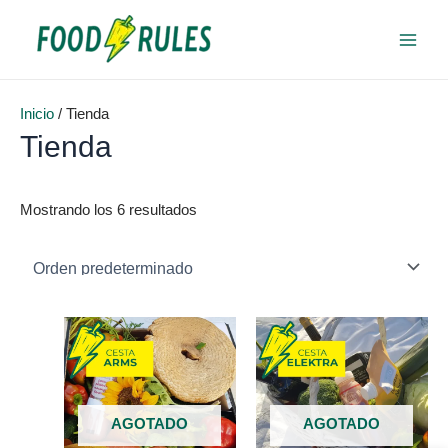
Ir
Main
al
Menu
contenido
Inicio
/ Tienda
Tienda
Mostrando los 6 resultados
AGOTADO
AGOTADO